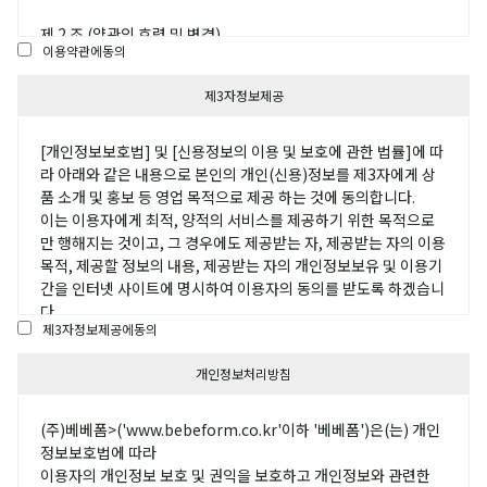
제 2 조 (약관의 효력 및 변경)
이용약관에동의
(1) 이 약관은 회사가 그 내용을 서비스 화면을 통해 게시하고 이용
자가 이에 동의를 함으로써 효력을 발생합니다.
제3자정보제공
(2) 회사는 합리적인 사유가 있을 경우 약관규제에 관한 법률, 정보
통신망 이용촉진 및 정보보호등에 관한 법률 등 관련법을 위배하
지 않는 범위에서 본 약관을 변경할 수 있으며, 이 경우 회사는 적
[개인정보보호법] 및 [신용정보의 이용 및 보호에 관한 법률]에 따
용일자 및 개정사유를 명시하여 현행약관과 함께 서비스 초기화면
라 아래와 같은 내용으로 본인의 개인(신용)정보를 제3자에게 상
에 그 적용일자 3일 이전부터 적용일자 전일까지 공지합니다.
품 소개 및 홍보 등 영업 목적으로 제공 하는 것에 동의합니다.
(3) 변경된 약관은 그 내용이 법령에 위배되지 않는 한 변경 이전에
이는 이용자에게 최적, 양적의 서비스를 제공하기 위한 목적으로
회원으로 가입한 이용자에게도 적용됩니다. 변경된 약관에 이의가
만 행해지는 것이고, 그 경우에도 제공받는 자, 제공받는 자의 이용
있는 회원은 회사가 정한 양식에 따라 언제든지 회원등록을 취 소
목적, 제공할 정보의 내용, 제공받는 자의 개인정보보유 및 이용기
(회원탈퇴)할 수 있으며, 약관의 효력발생일 이후 의 계속적인 서
간을 인터넷 사이트에 명시하여 이용자의 동의를 받도록 하겠습니
비스 이용은 약관의 변경사항에 동의한 것으로 간주됩니다.
다.
제3자정보제공에동의
제 3 조 (약관 외 준칙)
개인정보처리방침
(1) 이 약관은 회사가 제공하는 서비스에 관한 이용규정 및 별도 약
관과 함께 적용 됩니다. (2) 이 약관에 명시되지 않은 사항과 이 약
1)보험대리점
관의 해석에 관하여는 관련법령 및 상관 례에 따릅니다.
- 개인정보를 제공받는 자 : (주)글로벌금융판매
(주)베베폼>('www.bebeform.co.kr'이하 '베베폼')은(는) 개인
- 제공받는 자의 개인정보 이용목적 : 보험 상품/서비스 소개 및 상
정보보호법에 따라
제 4 조 (용어의 정의)
담. 향후 보험안내 및 가입권유, 새로운 서비스, 신상품, 이벤트 정
이용자의 개인정보 보호 및 권익을 보호하고 개인정보와 관련한