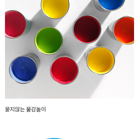
묻지않는 물감놀이