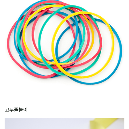
고무줄놀이