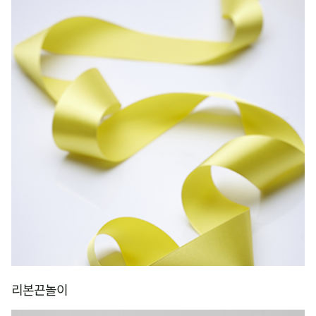
리본끈놀이