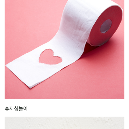
휴지심놀이